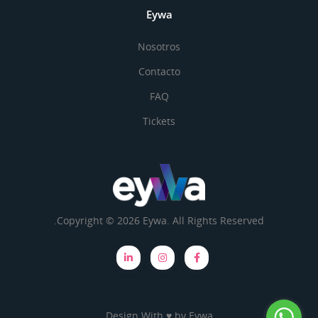
Eywa
Nosotros
Contacto
FAQ
Tickets
Copyright © 2026 Eywa. All Rights Reserved.
Design With ♥ by
Eywa